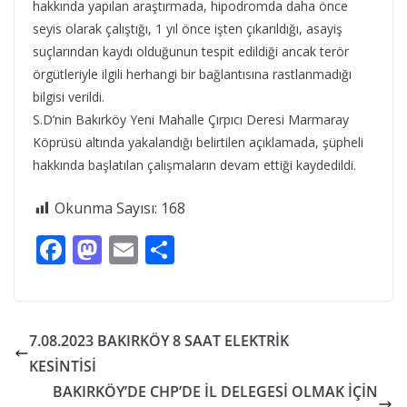
hakkında yapılan araştırmada, hipodromda daha önce
seyis olarak çalıştığı, 1 yıl önce işten çıkarıldığı, asayiş
suçlarından kaydı olduğunun tespit edildiği ancak terör
örgütleriyle ilgili herhangi bir bağlantısına rastlanmadığı
bilgisi verildi.
S.D’nin Bakırköy Yeni Mahalle Çırpıcı Deresi Marmaray
Köprüsü altında yakalandığı belirtilen açıklamada, şüpheli
hakkında başlatılan çalışmaların devam ettiği kaydedildi.
Okunma Sayısı:
168
F
M
E
S
ac
as
m
h
e
to
ai
ar
b
d
l
e
7.08.2023 BAKIRKÖY 8 SAAT ELEKTRİK
o
o
KESİNTİSİ
o
n
BAKIRKÖY’DE CHP’DE İL DELEGESİ OLMAK İÇİN