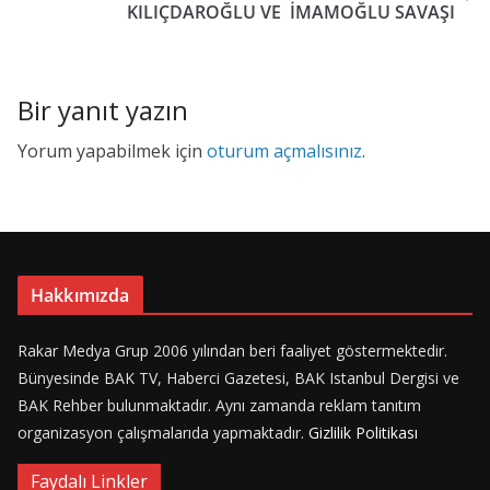
k
KILIÇDAROĞLU VE İMAMOĞLU SAVAŞI
Bir yanıt yazın
Yorum yapabilmek için
oturum açmalısınız
.
Hakkımızda
Rakar Medya Grup 2006 yılından beri faaliyet göstermektedir.
Bünyesinde BAK TV, Haberci Gazetesi, BAK Istanbul Dergisi ve
BAK Rehber bulunmaktadır. Aynı zamanda reklam tanıtım
organizasyon çalışmalarıda yapmaktadır.
Gizlilik Politikası
Faydalı Linkler