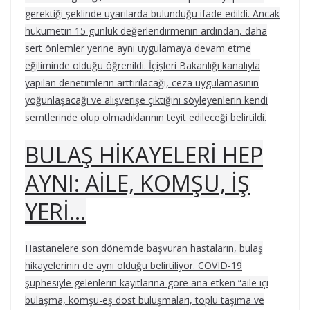
gerektiği şeklinde uyarılarda bulunduğu ifade edildi. Ancak
hükümetin 15 günlük değerlendirmenin ardından, daha
sert önlemler yerine aynı uygulamaya devam etme
eğiliminde olduğu öğrenildi. İçişleri Bakanlığı kanalıyla
yapılan denetimlerin arttırılacağı, ceza uygulamasının
yoğunlaşacağı ve alışverişe çıktığını söyleyenlerin kendi
semtlerinde olup olmadıklarının teyit edileceği belirtildi.
BULAŞ HİKAYELERİ HEP
AYNI: AİLE, KOMŞU, İŞ
YERİ…
Hastanelere son dönemde başvuran hastaların, bulaş
hikayelerinin de aynı olduğu belirtiliyor. COVID-19
şüphesiyle gelenlerin kayıtlarına göre ana etken “aile içi
bulaşma, komşu-eş dost buluşmaları, toplu taşıma ve