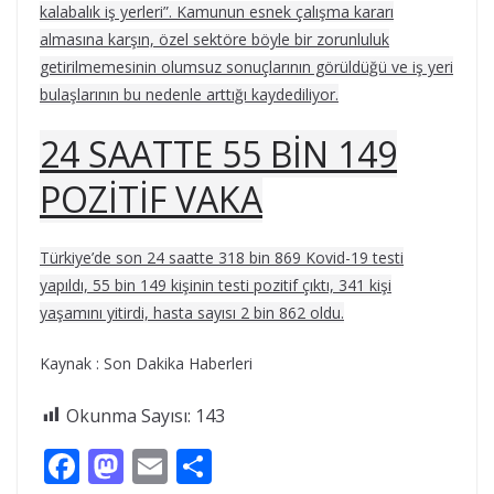
kalabalık iş yerleri”. Kamunun esnek çalışma kararı
almasına karşın, özel sektöre böyle bir zorunluluk
getirilmemesinin olumsuz sonuçlarının görüldüğü ve iş yeri
bulaşlarının bu nedenle arttığı kaydediliyor.
24 SAATTE 55 BİN 149
POZİTİF VAKA
Türkiye’de son 24 saatte 318 bin 869 Kovid-19 testi
yapıldı, 55 bin 149 kişinin testi pozitif çıktı, 341 kişi
yaşamını yitirdi, hasta sayısı 2 bin 862 oldu.
Kaynak : Son Dakika Haberleri
Okunma Sayısı:
143
F
M
E
S