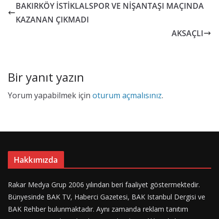
b
d
l
e
BAKIRKÖY İSTİKLALSPOR VE NİŞANTAŞI MAÇINDA
o
o
KAZANAN ÇIKMADI
o
n
AKSAÇLI
k
Bir yanıt yazın
Yorum yapabilmek için
oturum açmalısınız
.
Hakkımızda
Rakar Medya Grup 2006 yılından beri faaliyet göstermektedir.
Bünyesinde BAK TV, Haberci Gazetesi, BAK Istanbul Dergisi ve
BAK Rehber bulunmaktadır. Aynı zamanda reklam tanıtım