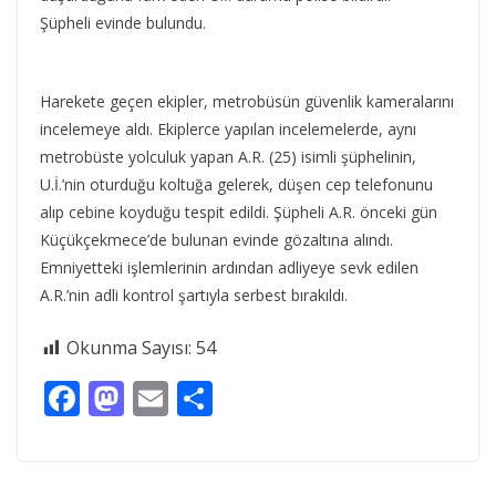
Şüpheli evinde bulundu.
Harekete geçen ekipler, metrobüsün güvenlik kameralarını
incelemeye aldı. Ekiplerce yapılan incelemelerde, aynı
metrobüste yolculuk yapan A.R. (25) isimli şüphelinin,
U.İ.’nin oturduğu koltuğa gelerek, düşen cep telefonunu
alıp cebine koyduğu tespit edildi. Şüpheli A.R. önceki gün
Küçükçekmece’de bulunan evinde gözaltına alındı.
Emniyetteki işlemlerinin ardından adliyeye sevk edilen
A.R.’nin adli kontrol şartıyla serbest bırakıldı.
Okunma Sayısı:
54
F
M
E
S
ac
as
m
h
e
to
ai
ar