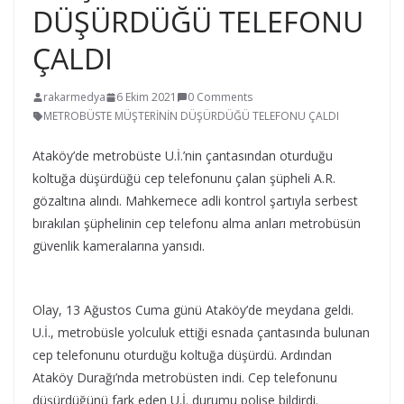
DÜŞÜRDÜĞÜ TELEFONU
ÇALDI
rakarmedya
6 Ekim 2021
0 Comments
METROBÜSTE MÜŞTERİNİN DÜŞÜRDÜĞÜ TELEFONU ÇALDI
Ataköy’de metrobüste U.İ.’nin çantasından oturduğu
koltuğa düşürdüğü cep telefonunu çalan şüpheli A.R.
gözaltına alındı. Mahkemece adli kontrol şartıyla serbest
bırakılan şüphelinin cep telefonu alma anları metrobüsün
güvenlik kameralarına yansıdı.
Olay, 13 Ağustos Cuma günü Ataköy’de meydana geldi.
U.İ., metrobüsle yolculuk ettiği esnada çantasında bulunan
cep telefonunu oturduğu koltuğa düşürdü. Ardından
Ataköy Durağı’nda metrobüsten indi. Cep telefonunu
düşürdüğünü fark eden U.İ. durumu polise bildirdi.