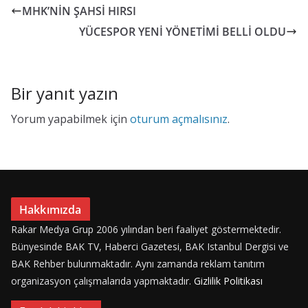
b
d
l
e
MHK’NİN ŞAHSİ HIRSI
o
o
YÜCESPOR YENİ YÖNETİMİ BELLİ OLDU
o
n
k
Bir yanıt yazın
Yorum yapabilmek için
oturum açmalısınız
.
Hakkımızda
Rakar Medya Grup 2006 yılından beri faaliyet göstermektedir.
Bünyesinde BAK TV, Haberci Gazetesi, BAK Istanbul Dergisi ve
BAK Rehber bulunmaktadır. Aynı zamanda reklam tanıtım
organizasyon çalışmalarıda yapmaktadır.
Gizlilik Politikası