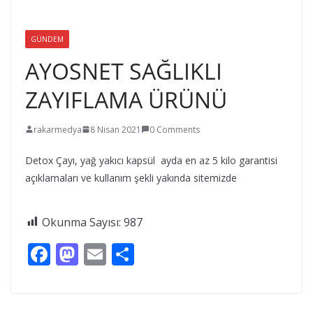
GÜNDEM
AYOSNET SAĞLIKLI
ZAYIFLAMA ÜRÜNÜ
rakarmedya
8 Nisan 2021
0 Comments
Detox Çayı, yağ yakıcı kapsül ayda en az 5 kilo garantisi
açıklamaları ve kullanım şekli yakında sitemizde
Okunma Sayısı:
987
F
M
E
S
ac
as
m
h
e
to
ai
ar