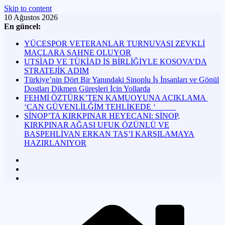
Skip to content
10 Ağustos 2026
En güncel:
YÜCESPOR VETERANLAR TURNUVASI ZEVKLİ
MAÇLARA SAHNE OLUYOR
UTSİAD VE TÜKİAD İŞ BİRLİĞİYLE KOSOVA’DA
STRATEJİK ADIM
Türkiye’nin Dört Bir Yanındaki Sinoplu İş İnsanları ve Gönül
Dostları Dikmen Güreşleri İçin Yollarda
FEHMİ ÖZTÜRK’TEN KAMUOYUNA AÇIKLAMA
‘CAN GÜVENLİLĞİM TEHLİKEDE ‘
SİNOP’TA KIRKPINAR HEYECANI: SİNOP,
KIRKPINAR AĞASI UFUK ÖZÜNLÜ VE
BAŞPEHLİVAN ERKAN TAŞ’I KARŞILAMAYA
HAZIRLANIYOR