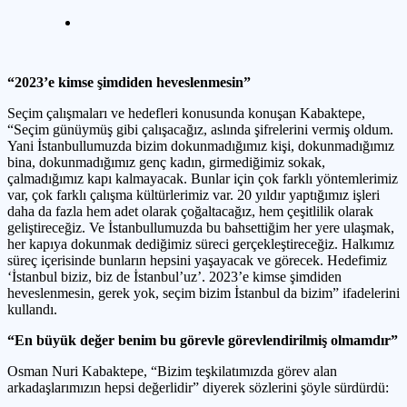
“2023’e kimse şimdiden heveslenmesin”
Seçim çalışmaları ve hedefleri konusunda konuşan Kabaktepe,
“Seçim günüymüş gibi çalışacağız, aslında şifrelerini vermiş oldum.
Yani İstanbullumuzda bizim dokunmadığımız kişi, dokunmadığımız
bina, dokunmadığımız genç kadın, girmediğimiz sokak,
çalmadığımız kapı kalmayacak. Bunlar için çok farklı yöntemlerimiz
var, çok farklı çalışma kültürlerimiz var. 20 yıldır yaptığımız işleri
daha da fazla hem adet olarak çoğaltacağız, hem çeşitlilik olarak
geliştireceğiz. Ve İstanbullumuzda bu bahsettiğim her yere ulaşmak,
her kapıya dokunmak dediğimiz süreci gerçekleştireceğiz. Halkımız
süreç içerisinde bunların hepsini yaşayacak ve görecek. Hedefimiz
‘İstanbul biziz, biz de İstanbul’uz’. 2023’e kimse şimdiden
heveslenmesin, gerek yok, seçim bizim İstanbul da bizim” ifadelerini
kullandı.
“En büyük değer benim bu görevle görevlendirilmiş olmamdır”
Osman Nuri Kabaktepe, “Bizim teşkilatımızda görev alan
arkadaşlarımızın hepsi değerlidir” diyerek sözlerini şöyle sürdürdü: