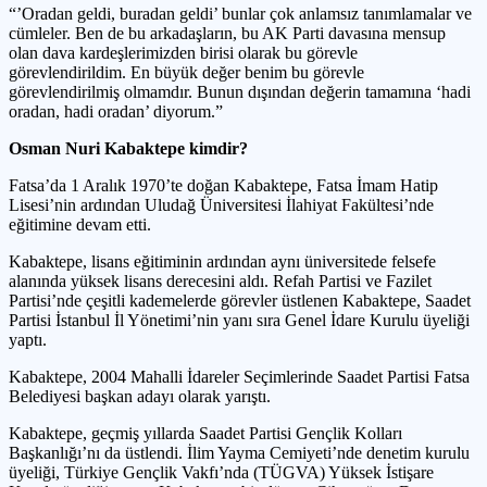
“’Oradan geldi, buradan geldi’ bunlar çok anlamsız tanımlamalar ve
cümleler. Ben de bu arkadaşların, bu AK Parti davasına mensup
olan dava kardeşlerimizden birisi olarak bu görevle
görevlendirildim. En büyük değer benim bu görevle
görevlendirilmiş olmamdır. Bunun dışından değerin tamamına ‘hadi
oradan, hadi oradan’ diyorum.”
Osman Nuri Kabaktepe kimdir?
Fatsa’da 1 Aralık 1970’te doğan Kabaktepe, Fatsa İmam Hatip
Lisesi’nin ardından Uludağ Üniversitesi İlahiyat Fakültesi’nde
eğitimine devam etti.
Kabaktepe, lisans eğitiminin ardından aynı üniversitede felsefe
alanında yüksek lisans derecesini aldı. Refah Partisi ve Fazilet
Partisi’nde çeşitli kademelerde görevler üstlenen Kabaktepe, Saadet
Partisi İstanbul İl Yönetimi’nin yanı sıra Genel İdare Kurulu üyeliği
yaptı.
Kabaktepe, 2004 Mahalli İdareler Seçimlerinde Saadet Partisi Fatsa
Belediyesi başkan adayı olarak yarıştı.
Kabaktepe, geçmiş yıllarda Saadet Partisi Gençlik Kolları
Başkanlığı’nı da üstlendi. İlim Yayma Cemiyeti’nde denetim kurulu
üyeliği, Türkiye Gençlik Vakfı’nda (TÜGVA) Yüksek İstişare