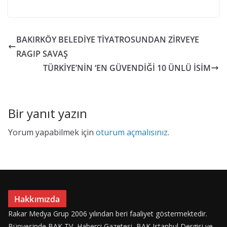
ac
as
m
h
e
to
ai
ar
b
d
l
e
BAKIRKÖY BELEDİYE TİYATROSUNDAN ZİRVEYE
o
o
RAGIP SAVAŞ
o
n
TÜRKİYE’NİN ‘EN GÜVENDİĞİ 10 ÜNLÜ İSİM
k
Bir yanıt yazın
Yorum yapabilmek için
oturum açmalısınız
.
Hakkımızda
Rakar Medya Grup 2006 yılından beri faaliyet göstermektedir.
Bünyesinde BAK TV, Haberci Gazetesi, BAK Istanbul Dergisi ve