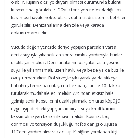
olabilir. Kişinin alerjiye duyarlı olması durumunda bulantı
kusma ishal görülebilir. Düşük tansiyon nefes darlığı kas
kasılması havale nöbet olarak daha ciddi sistemik belirtiler
görülebilir. Denizanalarına denizde veya karada
dokunulmamalıdır.
Vücuda değen yerlerde deriye yapışan parçaları varsa
deniz suyuyla yıkandıktan sonra cımbız yardımıyla bunlar
uzaklaştırılmalıdır. Denizanalarının parçaları asla çeşme
suyu ile yıkanmamalı, üzeri havlu veya bezle ya da buz ile
ovuşturmamalıdır. Bol sirkeyle yıkayarak ya da sirkeye
batırılmış temiz pamuk ya da bez parçaları ile 10 dakika
tutularak müdahale edilmelidir. Ardından etkisiz hale
gelmiş zehir kapsüllerini uzaklaştırmak için tıraş köpüğü
uygulayıp derideki yapışanları bıçak veya kredi kartının
keskin olmayan kenarı ile sıyrılmalıdır. Kusma, baş
dönmesi ve tansiyon düşüklüğü nefes darlığı oluşursa
112’den yardım alınarak acil tıp Kliniğine yaralanan kişi