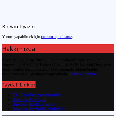
Bir yanıt yazın
Yorum yapabilmek için
oturum açmalısınız
.
Hakkımızda
Rakar Medya Grup 2006 yılından beri faaliyet göstermektedir.
Bünyesinde BAK TV, Haberci Gazetesi, BAK Istanbul Dergisi ve
BAK Rehber bulunmaktadır. Aynı zamanda reklam tanıtım
organizasyon çalışmalarıda yapmaktadır.
Gizlilik Politikası
Faydalı Linkler
T.C. Bakırköy Kaymakamlığı
Bakırköy Belediyesi
Bakırköy İlçe Milli Eğitim
Bakırköy İlçe Sağlık Müdürlüğü