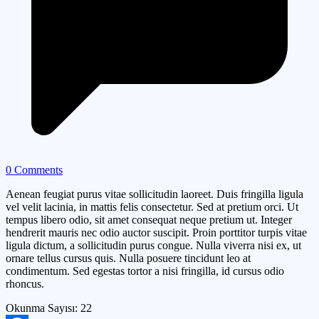
0 Comments
Aenean feugiat purus vitae sollicitudin laoreet. Duis fringilla ligula
vel velit lacinia, in mattis felis consectetur. Sed at pretium orci. Ut
tempus libero odio, sit amet consequat neque pretium ut. Integer
hendrerit mauris nec odio auctor suscipit. Proin porttitor turpis vitae
ligula dictum, a sollicitudin purus congue. Nulla viverra nisi ex, ut
ornare tellus cursus quis. Nulla posuere tincidunt leo at
condimentum. Sed egestas tortor a nisi fringilla, id cursus odio
rhoncus.
Okunma Sayısı:
22