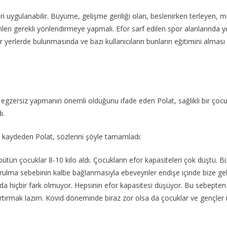
mleri uygulanabilir. Büyüme, gelişme geriliği olan, beslenirken terleyen,
mleri gerekli yönlendirmeye yapmalı. Efor sarf edilen spor alanlarında y
r yerlerde bulunmasında ve bazı kullanıcıların bunların eğitimini alması 
 egzersiz yapmanın önemli olduğunu ifade eden Polat, sağlıklı bir çocuk
ı.
ini kaydeden Polat, sözlerini şöyle tamamladı:
 bütün çocuklar 8-10 kilo aldı. Çocukların efor kapasiteleri çok düştü. 
ulma sebebinin kalbe bağlanmasıyla ebeveynler endişe içinde bize geli
da hiçbir fark olmuyor. Hepsinin efor kapasitesi düşüyor. Bu sebepten
rtırmak lazım. Kovid döneminde biraz zor olsa da çocuklar ve gençler i