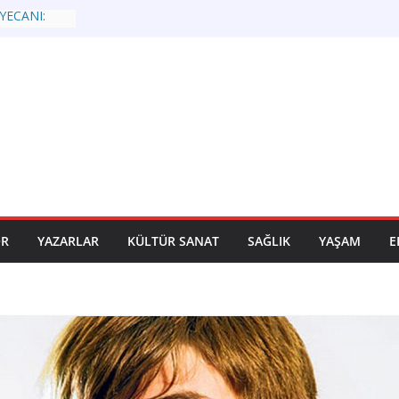
YECANI:
I UFUK
AN ERKAN
ZIRLANIYOR
R
ÇLARA
RLİĞİYLE
ADIM
ndaki Sinoplu
tları Dikmen
AMUOYUNA
OR
YAZARLAR
KÜLTÜR SANAT
SAĞLIK
YAŞAM
E
LİLĞİM