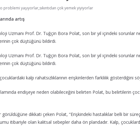
lo problemi yaşıyorlar
,
sıkıntıdan çok yemek yiyiyorlar
arında artış
ji Uzmanı Prof. Dr. Tuğçin Bora Polat, son bir yıl içindeki sorunlar ne
erinin çok düştüğünü bildirdi.
ji Uzmanı Prof. Dr. Tuğçin Bora Polat, son bir yıl içindeki sorunlar ne
erinin çok düştüğünü bildirdi.
cuklardaki kalp rahatsızlıklarının erişkinlerden farklılık gösterdiğini sö
lamında endişeye neden olabileceğini belirten Polat, bu belirtilerin çoc
ir görüldüğüne dikkati çeken Polat, “Erişkindeki hastalıklar belli bir sü
doğumu itibariyle olan kalıtsal sebepler daha ön plandadır. Kalp, çocukl