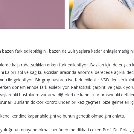
ın bazen fark edilebildiğini, bazen de 20’li yaşlara kadar anlaşılamadığ
de kalp rahatsızlıkları erken fark edilebiliyor. Bazıları için de erişkin k
ni kalbin sol ve sağ kulakçıkları arasında anormal derecede açıklık dedi
ı ile gelebiliyor. Bir grup hastada ise fark edilebilir. VSD denilen kalbi
n erken dönemlerinde fark edilebiliyor. Rahatsızlık çarpıntı ve çabuk yor
yaşlardaki hastalarım var ama diğerleri de karıncıklar arasındaki delikle
ururlar. Bunların doktor kontrolünden bir kez geçmesi bize gelmeleri içi
n kendi kendine kapanabildiğini ve bunun genetik olmadığını anlattı.
diyoloğuna muayene olmasının önemine dikkati çeken Prof. Dr. Polat, ş