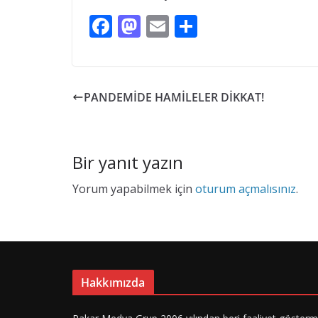
F
M
E
S
ac
as
m
h
e
to
ai
ar
b
d
l
e
PANDEMİDE HAMİLELER DİKKAT!
o
o
o
n
k
Bir yanıt yazın
Yorum yapabilmek için
oturum açmalısınız
.
Hakkımızda