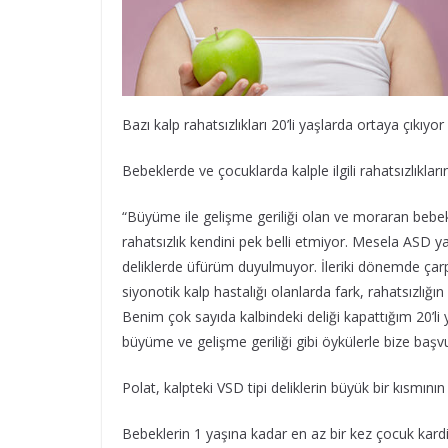
Bazı kalp rahatsızlıkları 20’li yaşlarda ortaya çıkıyor
Bebeklerde ve çocuklarda kalple ilgili rahatsızlıklar
“Büyüme ile gelişme geriliği olan ve moraran bebekler
rahatsızlık kendini pek belli etmiyor. Mesela ASD ya
deliklerde üfürüm duyulmuyor. İleriki dönemde çarpınt
siyonotik kalp hastalığı olanlarda fark, rahatsızlığı
Benim çok sayıda kalbindeki deliği kapattığım 20’li 
büyüme ve gelişme geriliği gibi öykülerle bize başv
Polat, kalpteki VSD tipi deliklerin büyük bir kısmını
Bebeklerin 1 yaşına kadar en az bir kez çocuk kar