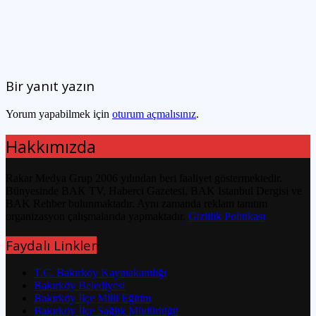
Bir yanıt yazın
Yorum yapabilmek için
oturum açmalısınız
.
Hakkımızda
Rakar Medya Grup 2006 yılından beri faaliyet göstermektedir.
Bünyesinde BAK TV, Haberci Gazetesi, BAK Istanbul Dergisi ve
BAK Rehber bulunmaktadır. Aynı zamanda reklam tanıtım
organizasyon çalışmalarıda yapmaktadır.
Gizlilik Politikası
Faydalı Linkler
T.C. Bakırköy Kaymakamlığı
Bakırköy Belediyesi
Bakırköy İlçe Milli Eğitim
Bakırköy İlçe Sağlık Müdürlüğü