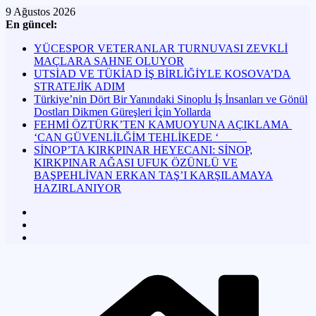
Skip
9 Ağustos 2026
to
En güncel:
content
YÜCESPOR VETERANLAR TURNUVASI ZEVKLİ
MAÇLARA SAHNE OLUYOR
UTSİAD VE TÜKİAD İŞ BİRLİĞİYLE KOSOVA’DA
STRATEJİK ADIM
Türkiye’nin Dört Bir Yanındaki Sinoplu İş İnsanları ve Gönül
Dostları Dikmen Güreşleri İçin Yollarda
FEHMİ ÖZTÜRK’TEN KAMUOYUNA AÇIKLAMA
‘CAN GÜVENLİLĞİM TEHLİKEDE ‘
SİNOP’TA KIRKPINAR HEYECANI: SİNOP,
KIRKPINAR AĞASI UFUK ÖZÜNLÜ VE
BAŞPEHLİVAN ERKAN TAŞ’I KARŞILAMAYA
HAZIRLANIYOR