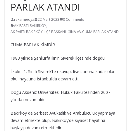
PARLAK ATANDI
rakarmedya
22 Mart 2023
0 Comments
AK PARTİ BAKIRKÖY
,
AK PARTİ BAKIRKÖY İLÇE BAŞKANLIĞINA AV.CUMA PARLAK ATANDI
CUMA PARLAK KİMDİR
1983 yılında Şanlıurfa ilinin Siverek ilçesinde doğdu.
İlkokul 1. Sınıfı Siverek’te okuyup, lise sonuna kadar olan
okul hayatına İstanbul’da devam etti.
Doğu Akdeniz Üniversitesi Hukuk Fakültesinden 2007
yılında mezun oldu.
Bakırköy de Serbest Avukatlık ve Arabuluculuk yapmaya
devam etmekte olup, Bakırköy’de siyaset hayatına
başlayıp devam etmektedir.