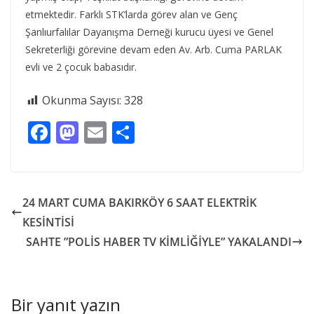
etmektedir. Farklı STK’larda görev alan ve Genç
Şanlıurfalılar Dayanışma Derneği kurucu üyesi ve Genel
Sekreterliği görevine devam eden Av. Arb. Cuma PARLAK
evli ve 2 çocuk babasıdır.
Okunma Sayısı:
328
F
M
E
S
ac
as
m
h
e
to
ai
ar
b
d
l
e
24 MART CUMA BAKIRKÖY 6 SAAT ELEKTRİK
o
o
KESİNTİSİ
o
n
SAHTE ”POLİS HABER TV KİMLİĞİYLE” YAKALANDI
k
Bir yanıt yazın